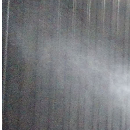
Директор
Булавкин Юрий Александрович
+7 (921) 452-21-51
Эл. почта:
www.oooproekt@yandex.ru
Сайт:
www.kon-stan.ru
© 2026
ООО «Проект»
О компании
Станки
Обслуживание
Видео
Контакты